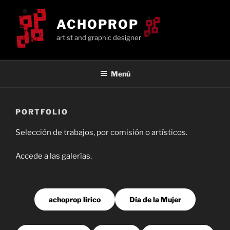
Saltar
al
ACHOPROP
contenido
artist and graphic designer
Menú
PORTFOLIO
Selección de trabajos, por comisión o artísticos.
Accede a las galerías.
achoprop lírico
Día de la Mujer