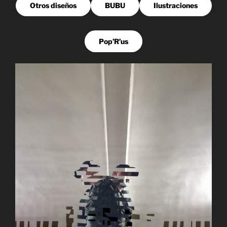
Otros diseños
BUBU
Ilustraciones
Pop’R’us