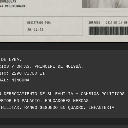
 DE LYBÁ.
RIOS Y ORTAS. PRINCIPE DE MOLYBÁ.
NTO: 2298 CICLO II
UAL: NINGUNA
R DERROCAMIENTO DE SU FAMILIA Y CAMBIOS POLITICOS.
ERIOR EN PALACIO. EDUCADORES NERCAS.
 MILITAR. RANGO SEGUNDO EN QUADRO, INFANTERIA