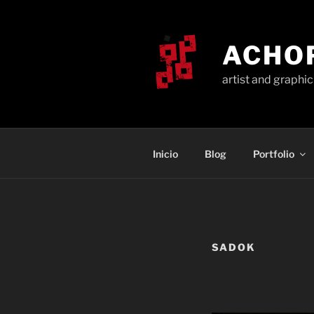
Saltar
al
contenido
ACHO
artist and graphi
Inicio
Blog
Portfolio
SADOK